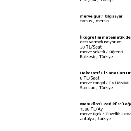
merve gür
/
bilgisayar
tarsus
,
mersin
İlköğretim matematik de
ders vermek istiyorum.
TL/Saat
30
merve şekerli
/
Öğrenci
Balıkesir
,
Türkiye
Dekoratif El Sanatları Ü
TL/Saat
0
merve tangal
/
EV HANIMI
Samsun
,
Türkiye
Manikürcü-Pedikürcü ağ
TL/Ay
1500
merve üçok
/
Güzellik Uzma
antalya
,
turkiye