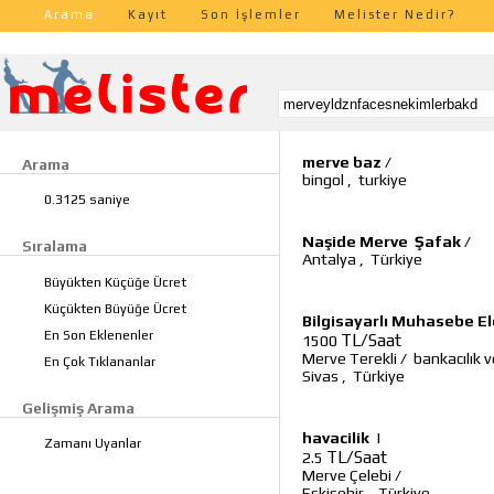
Arama
Kayıt
Son İşlemler
Melister Nedir?
merve baz
/
Arama
bingol
,
turkiye
0.3125 saniye
Naşide Merve Şafak
/
Sıralama
Antalya
,
Türkiye
Büyükten Küçüğe Ücret
Küçükten Büyüğe Ücret
Bilgisayarlı Muhasebe E
En Son Eklenenler
TL/Saat
1500
Merve Terekli
/
bankacılık v
En Çok Tıklananlar
Sivas
,
Türkiye
Gelişmiş Arama
havacilik
|
Zamanı Uyanlar
TL/Saat
2.5
Merve Çelebi
/
Eskişehir
,
Türkiye