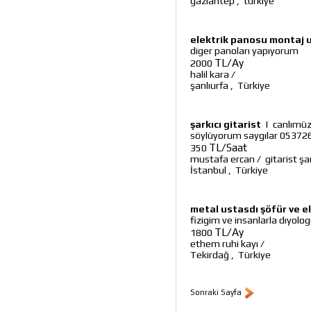
gaziantep
,
turkıye
elektrik panosu montaj 
diger panoları yapıyorum
TL/Ay
2000
halil kara
/
şanlıurfa
,
Türkiye
şarkıcı gitarist
|
canlımüzi
söylüyorum saygılar 053726
TL/Saat
350
mustafa ercan
/
gitarist şar
İstanbul
,
Türkiye
metal ustasdı şöfür ve e
fizigim ve insanlarla dıyolo
TL/Ay
1800
ethem ruhi kayı
/
Tekirdağ
,
Türkiye
Sonraki Sayfa