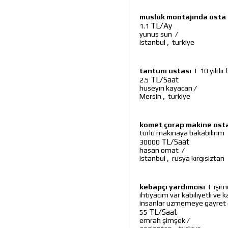
musluk montajında usta
TL/Ay
1.1
yunus sun
/
istanbul
,
turkiye
tantunı ustası
|
10 yıldı
TL/Saat
2.5
huseyın kayacan
/
Mersin
,
turkiye
komet çorap makine ust
türlü makinaya bakabilirim
TL/Saat
30000
hasan omat
/
istanbul
,
rusya kırgısiztan
kebapçı yardımcısı
|
işim
ihtıyacım var kabılıyetlı ve 
insanlar uzmemeye gayret g
TL/Saat
55
emrah şimşek
/