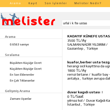
Arama
Kayıt
Son İşlemler
Melister Nedir?
KADAYIF KÜNEFE USTAS
Arama
TL/Ay
3500
SALMAN NADİR YILDIRIM
/
0.6563 saniye
Gaziantep
,
Türkiye
Sıralama
kuafor,berber usta tezg
Büyükten Küçüğe Ücret
herangi sicil kayittina da ugr
Küçükten Büyüğe Ücret
TL/Ay
1800
remzi birtane
/
kuaför bay
En Son Eklenenler
antalya
,
turkiye avrupa dahi
En Çok Tıklananlar
Gelişmiş Arama
duvar kagıdı ustası
|
TL/Saat
0
Zamanı Uyanlar
yılmaz kol
/
Duvar Kağıdı Ka
İstanbul
,
Türkiye